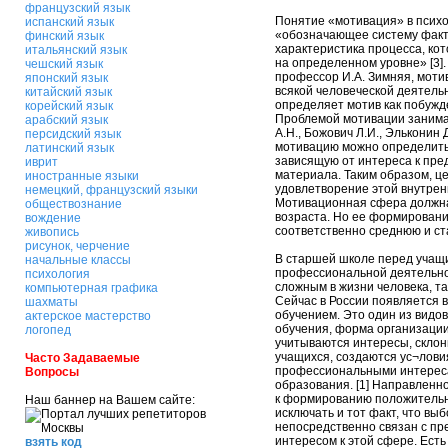
французский язык
Понятие «мотивация» в психо
испанский язык
«обозначающее систему факт
финский язык
характеристика процесса, ко
итальянский язык
на определенном уровне» [3].
чешский язык
профессор И.А. Зимняя, мот
японский язык
всякой человеческой деятельн
китайский язык
определяет мотив как побужд
корейский язык
Проблемой мотивации занимал
арабский язык
А.Н., Божович Л.И., Эльконин
персидский язык
мотивацию можно определить
латинский язык
зависящую от интереса к пред
иврит
материала. Таким образом, ц
иностранные языки
удовлетворение этой внутрен
немецкий, французский языки
Мотивационная сфера должна
обществознание
возраста. Но ее формировани
вождение
соответственно среднюю и с
живопись
рисунок, черчение
В старшей школе перед учащ
начальные классы
профессиональной деятельнос
психология
сложным в жизни человека, та
компьютерная графика
Сейчас в России появляется 
шахматы
обучением. Это один из вид
актерское мастерство
обучения, форма организации
логопед
учитываются интересы, склон
учащихся, создаются ус¬ловия
Часто Задаваемые
профессиональными интерес
Вопросы
образования. [1] Направленн
к формированию положительн
Наш баннер на Вашем сайте:
исключать и тот факт, что вы
непосредственно связан с пр
интересом к этой сфере. Ест
взять код