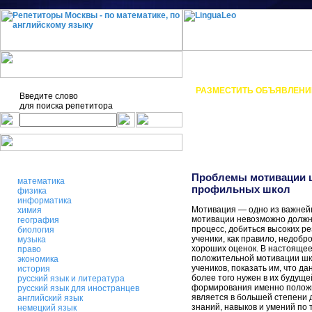
О проекте
Статьи
РАЗМЕСТИТЬ ОБЪЯВЛЕНИ
Введите слово
для поиска
репетитора
Проблемы мотивации ш
математика
профильных школ
физика
информатика
Мотивация — одно из важнейш
химия
мотивации невозможно должн
география
процесс, добиться высоких р
биология
ученики, как правило, недобр
музыка
хороших оценок. В настоящее
право
положительной мотивации шко
экономика
учеников, показать им, что д
история
более того нужен в их будущ
русский язык и литература
формирования именно положит
русский язык для иностранцев
является в большей степени 
английский язык
знаний, навыков и умений по 
немецкий язык