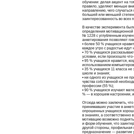
обучении: делая акцент на то
правило, уделяют меньше вн
направлению, чего случаться 
большей или меньшей степен
заинтересованность во всех 
В качестве эксперимента был
определения мотивационной 
№ 1228 с углубленным изучен
анкетирования позволяют гов
• более 50 % учащихся нравитс
каждое утро с радостью идут 
• 70 % учащихся рассказываю
условии, если произошло что
• 95 % учащихся нравится, ког
использованием компьютеров, ф
• 35 % учащихся 11 класса не
школе и знания;
• ни одного из учащихся не п
чувства собственной необходи
профессии (55 %);
• 90 % учащихся изучают мате
% — в хорошем настроении, и
Отсюда можно заключить, что
принимавших участие в анкети
опрошенных учащихся хорошо
в знаниях, а соответственно в
мотивацию возможно поднять
и форм обучения, что заинтер
другой стороны, профильная 
предназначение — развитие у