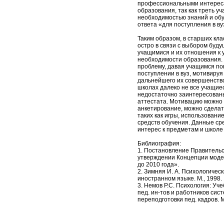
профессиональными интерес
образования, так как треть у
необходимостью знаний и обу
ответа «для поступления в в
Таким образом, в старших кл
остро в связи с выбором бу
учащимися и их отношения к 
необходимости образования.
проблему, давая учащимся по
поступлении в вуз, мотивиру
дальнейшего их совершенство
школах далеко не все учащие
недостаточно заинтересованы
аттестата. Мотивацию можно и
анкетирование, можно сделат
таких как игры, использован
средств обучения. Данные с
интерес к предметам и школе
Библиография:
1. Постановление Правительс
утверждении Концепции моде
до 2010 года».
2. Зимняя И. А. Психологичес
иностранном языке. М., 1998.
3. Немов Р.С. Психология: Уче
пед. ин-тов и работников си
переподготовки пед. кадров. М