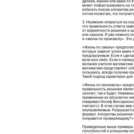
дробей, корней или каких-то 
может пофантазировать на тем
избегать поиска алгоритма ре
потом посмотрю, что получит
3. Неумение опираться на изу
что правильность ответа зави
от корректности решения и а
или законов. Я уже немного п
и «жизни по произволу». Это
«Жизнь по закону» предполаг
которых зависит успех каких-
предсказуемым. Если я сделаю 
воли кого-либо. Если я напишу
желания учителя математики 
математики представляет соб
пользуюсь, всегда получаю пр
Такой подход характерен для 
«Жизнь по произволу» предпо
правильность решения являет
захочет, так и будет. Неважн
применение их абсолютно ника
говаривал Иосиф Виссарионови
считает»). В этом случае мир
неуправляемым. Разрушается 
формул. Алгоритмы решения с
понравится проверяющему?»
Приведенные выше примеры п
способностей к успешному и