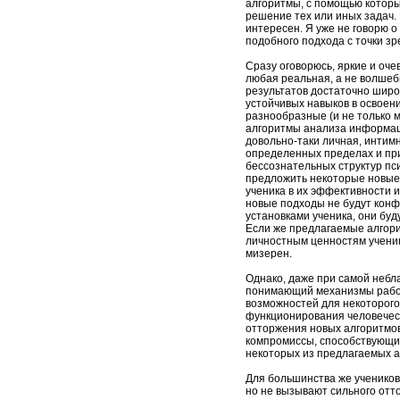
алгоритмы, с помощью котор
решение тех или иных задач. 
интересен. Я уже не говорю 
подобного подхода с точки зр
Сразу оговорюсь, яркие и оч
любая реальная, а не волшеб
результатов достаточно широ
устойчивых навыков в освоен
разнообразные (и не только м
алгоритмы анализа информаци
довольно-таки личная, интим
определенных пределах и при
бессознательных структур пс
предложить некоторые новые
ученика в их эффективности и 
новые подходы не будут конф
установками ученика, они буд
Если же предлагаемые алгор
личностным ценностям ученика
мизерен.
Однако, даже при самой небл
понимающий механизмы работ
возможностей для некоторого
функционирования человеческ
отторжения новых алгоритмов
компромиссы, способствующи
некоторых из предлагаемых а
Для большинства же учеников
но не вызывают сильного отт