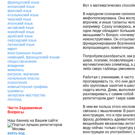
французский язык
Вот о математических способ
испанский язык
финский язык
В народном сознании склонно
итальянский язык
мифологизирована. Она воспри
чешский язык
впрочем, и иные таланты чел
японский язык
например. Сразу оговорюсь, м
китайский язык
одни люди обладают большими
корейский язык
меньшими?» Вопрос «почему?
арабский язык
неконструктивен. Он отсыла
персидский язык
функционирования Вселенной,
латинский язык
вопрошающего, компетенции.
иврит
иностранные языки
Попробуем разобраться, как
немецкий, французский языки
шире, психики, позволяющие 
обществознание
математических олимпиад, а 
вождение
либо сверх таблицы умножени
живопись
рисунок, черчение
Работая с учениками, я часто
начальные классы
проговаривать то, что они де
психология
ибо групповые занятия в шко
компьютерная графика
сидеть молча. Дома, выполня
шахматы
разговаривать с самим собой.
актерское мастерство
репетитором дает такую зам
логопед
В чем же польза этого несло
Часто Задаваемые
связана с мышлением. В разго
Вопросы
конструкции, что и при анали
фразу, добиваясь адекватног
Наш баннер на Вашем сайте:
мощнейшие механизмы интеллек
виду сейчас только структуру
конструкции он употребляет, 
взять код