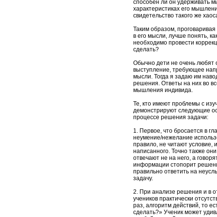
способен ли он удерживать мыс
характеристиках его мышлени
свидетельство такого же хаоса
Таким образом, проговаривая 
в его мысли, лучше понять, к
необходимо провести коррекц
сделать?
Обычно дети не очень любят 
выступление, требующее напр
мысли. Тогда я задаю им нав
решения. Ответы на них во в
мышления индивида.
Те, кто имеют проблемы с изу
демонстрируют следующие ос
процессе решения задачи:
1. Первое, что бросается в гл
неумение/нежелание использо
правило, не читают условие, 
написанного. Точно также они
отвечают не на него, а говор
информации стопорит решени
правильно ответить на неус
задачу.
2. При анализе решения и в о
учеников практически отсутст
раз, алгоритм действий, то е
сделать?» Ученик может удив