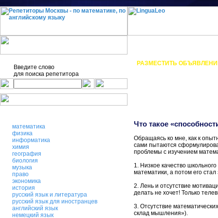
О проекте
Статьи
РАЗМЕСТИТЬ ОБЪЯВЛЕНИ
Введите слово
для поиска
репетитора
Что такое «способност
математика
физика
Обращаясь ко мне, как к опыт
информатика
сами пытаются сформулироват
химия
проблемы с изучением матема
география
биология
1. Низкое качество школьного
музыка
математики, а потом его стал
право
экономика
2. Лень и отсутствие мотивац
история
делать не хочет! Только телев
русский язык и литература
русский язык для иностранцев
3. Отсутствие математически
английский язык
склад мышления»).
немецкий язык