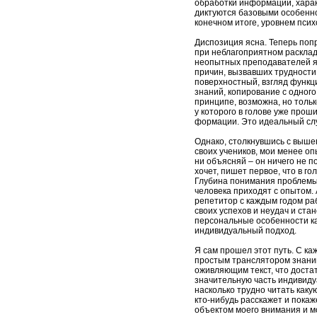
обработки информации, характ
диктуются базовыми особеннос
конечном итоге, уровнем псих
Диспозиция ясна. Теперь поп
при неблагоприятном раскла
неопытных преподавателей я
причин, вызвавших трудности
поверхностный, взгляд функц
знаний, копирование с одного 
принципе, возможна, но только
у которого в голове уже про
формации. Это идеальный слу
Однако, столкнувшись с выш
своих учеников, мои менее оп
ни объясняй – он ничего не п
хочет, пишет первое, что в го
Глубина понимания проблемы
человека приходят с опытом. 
репетитор с каждым годом ра
своих успехов и неудач и ста
персональные особенности ка
индивидуальный подход.
Я сам прошел этот путь. С ка
простым транслятором знаний
оживляющим текст, что достат
значительную часть индивиду
насколько трудно читать каку
кто-нибудь расскажет и покаже
объектом моего внимания и м